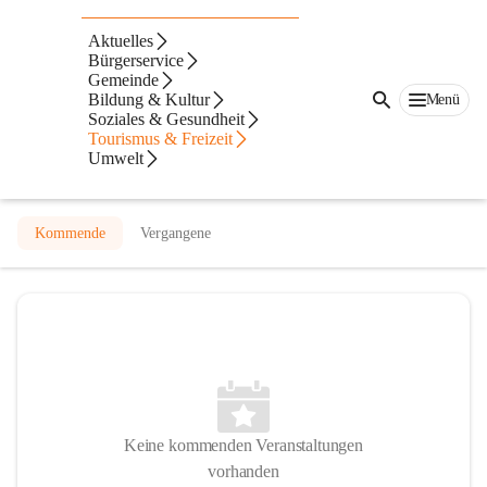
Dorfgemeinschaft Weinburg am
Aktuelles
Saßbach
Bürgerservice
Gemeinde
@dorfgemeinschaft-weinburg-am-sassbach
Bildung & Kultur
Menü
Verein
Soziales & Gesundheit
Tourismus & Freizeit
Umwelt
In CITIES öffnen
Kommende
Vergangene
Keine kommenden Veranstaltungen
vorhanden