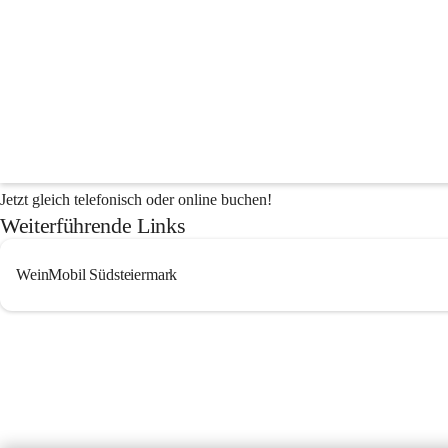
WeinMobil
Die Südsteiermark besuchen und selber Auto fahren? Wer kennt sie nic
BewohnerInnen der Tourismusregion Südsteiermark! Das WEINmobil
WEINMOBIL ist ein Anrufsammeltaxi und die touristische Mobilitätslö
der Mitgliedsgemeinden zu jedem touristischen Haltepunkt (Ausflugsz
den Bahnhöfen, zu den Wanderparkplätzen uvm.).
Jetzt gleich telefonisch oder online buchen!
Weiterführende Links
WeinMobil Südsteiermark