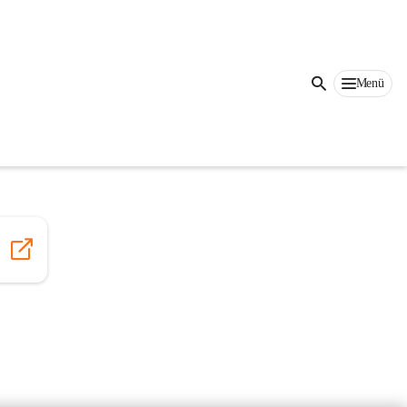
Menü
nerhalb 
ter zu 