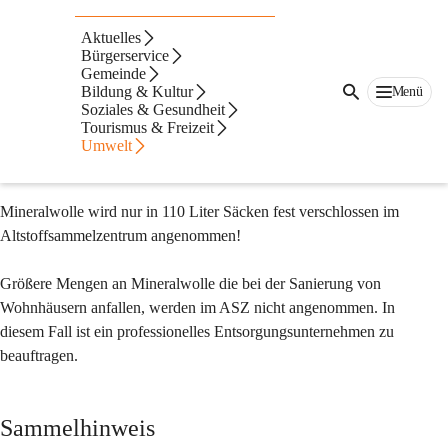
Mineralwolle
Aktuelles
Mineralwolle wurde als gefährlicher Abfall eingestuft und muss 
Bürgerservice
Gemeinde
daher getrennt gesammelt und entsorgt werden! Im 
Bildung & Kultur
Menü
Altstoffsammelzentrum wird Mineralwolle ab sofort 
Soziales & Gesundheit
ausschließlich in staubdichten, fest verschlossenen, 
Tourismus & Freizeit
Umwelt
haushaltsüblichen 110 Liter Säcken zu einem Kostenbeitrag von 
€ 5,00/Sack übernommen.
Mineralwolle wird nur in 110 Liter Säcken fest verschlossen im 
Altstoffsammelzentrum angenommen!
Größere Mengen an Mineralwolle die bei der Sanierung von 
Wohnhäusern anfallen, werden im ASZ nicht angenommen. In 
diesem Fall ist ein professionelles Entsorgungsunternehmen zu 
beauftragen.
Sammelhinweis