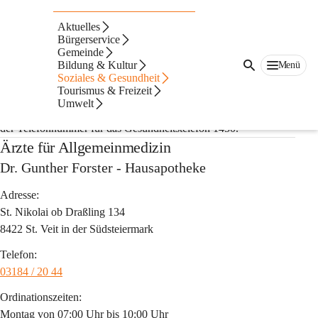
Auf dieser Seite
Aktuelles
Ärzte
Bürgerservice
Gemeinde
Bildung & Kultur
Menü
Bereitschaftsdienst
Soziales & Gesundheit
Tourismus & Freizeit
Bereitschaftsdienst an Wochenenden und Feiertagen erfahren Sie 
Umwelt
über die Tonbanddurchsagen des jeweiligen Arztes oder unter 
der Telefonnummer für das Gesundheitstelefon 1450.
Ärzte für Allgemeinmedizin
Dr. Gunther Forster - Hausapotheke
Adresse:
St. Nikolai ob Draßling 134
8422 St. Veit in der Südsteiermark
Telefon:
03184 / 20 44
Ordinationszeiten:
Montag von 07:00 Uhr bis 10:00 Uhr