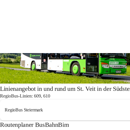
Öffentlicher Verkehr
im Gemeindegebiet von St. Veit in der Südsteierma
Linienangebot in und rund um St. Veit in der Südst
RegioBus-Linien: 609, 610
RegioBus Steiermark
Routenplaner BusBahnBim