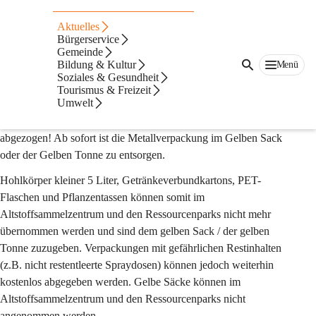
Leicht- und
Aktuelles
Metallverpackungssam
Bürgerservice
Gemeinde
Bildung & Kultur
Menü
mlung
Soziales & Gesundheit
Tourismus & Freizeit
Änderungen bei der Verpackungssammlung
Umwelt
In unserer Gemeinde wurden die Metallsammelkontainer bereits 
abgezogen! Ab sofort ist die Metallverpackung im Gelben Sack 
oder der Gelben Tonne zu entsorgen.
Hohlkörper kleiner 5 Liter, Getränkeverbundkartons, PET-
Flaschen und Pflanzentassen können somit im 
Altstoffsammelzentrum und den Ressourcenparks nicht mehr 
übernommen werden und sind dem gelben Sack / der gelben 
Tonne zuzugeben. Verpackungen mit gefährlichen Restinhalten 
(z.B. nicht restentleerte Spraydosen) können jedoch weiterhin 
kostenlos abgegeben werden. Gelbe Säcke können im 
Altstoffsammelzentrum und den Ressourcenparks nicht 
angenommen werden