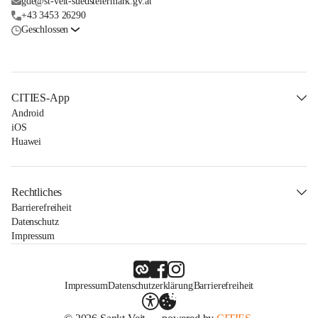
gde@st-veit-suedsteiermark.gv.at
+43 3453 26290
Geschlossen
CITIES-App
Android
iOS
Huawei
Rechtliches
Barrierefreiheit
Datenschutz
Impressum
Impressum
Datenschutzerklärung
Barrierefreiheit