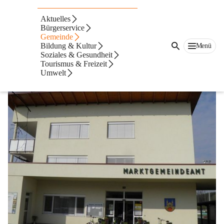
Marktgemeindeamt
Aktuelles
Bürgerservice
Sankt Veit in der
Gemeinde
Bildung & Kultur
Menü
Südsteiermark
Soziales & Gesundheit
Tourismus & Freizeit
Umwelt