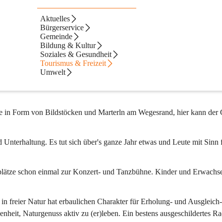
Aktuelles
Bürgerservice
Gemeinde
iermark verbreitet, macht den Aufenthalt zum reinsten "
Wellnessbad
" fü
Bildung & Kultur
osch bei den Rabenhofteichen faszinieren.
Soziales & Gesundheit
Tourismus & Freizeit
arkeit, um sich über den Sommer und Herbst voll zu entfalten. Die Men
Umwelt
it dem kostbaren Gut Natur. Wer einmal hier war, schätzt dies... 
e in Form von Bildstöcken und Marterln am Wegesrand, hier kann der 
d Unterhaltung. Es tut sich über's ganze Jahr etwas und Leute mit Sinn 
plätze schon einmal zur Konzert- und Tanzbühne. Kinder und Erwachs
n freier Natur hat erbaulichen Charakter für Erholung- und Ausgleich-
enheit, 
Naturgenuss aktiv zu (er)leben
. Ein bestens ausgeschildertes Ra