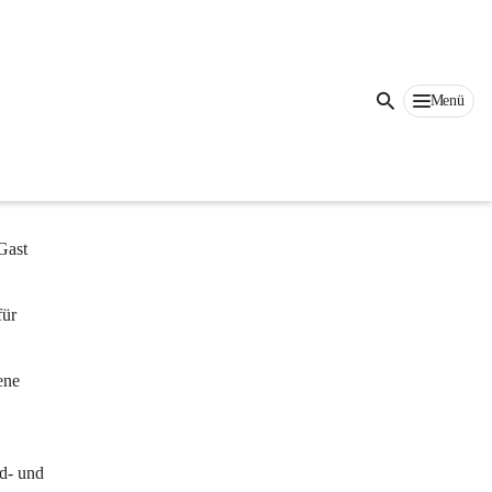
r Geist, 
Menü
schen 
Gast
für 
ene 
d- und 