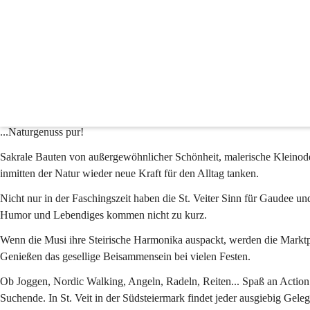
Tourismus & Freizeit
Der Zauber der Landschaft
Der Zauber, den die 
malerische Landschaft
 in Sankt Veit in der Südste
Körper und Seele. Einzigartige Naturschauspiel wie der seltene Moorfr
Im Frühjahr verwandeln sich Wiesen und Felder in Stätten der Fruchtb
von Sankt Veit in der Südsteiermark pflegen einen sorgsamen Umgang m
...
Naturgenuss pur
!
Sakrale Bauten
 von außergewöhnlicher Schönheit, malerische Kleinod
inmitten der Natur
 wieder neue 
Kraft für den Alltag
 tanken.
Nicht nur in der Faschingszeit haben die St. Veiter Sinn für Gaudee un
Humor und Lebendiges kommen nicht zu kurz.
Wenn die Musi ihre Steirische Harmonika auspackt, werden die Markt
Genießen das gesellige Beisammensein bei vielen Festen.
Ob Joggen, Nordic Walking, Angeln, Radeln, Reiten... Spaß an Action i
Suchende. In St. Veit in der Südsteiermark findet jeder ausgiebig Geleg