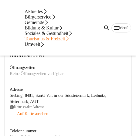
Landjugend Mettersdorf-Siebing
Aktuelles
Bürgerservice
@landjugend-mettersdorf-siebing
Gemeinde
Landjugend
Bildung & Kultur
Menü
Soziales & Gesundheit
In CITIES öffnen
Tourismus & Freizeit
Umwelt
Informationen
Öffnungszeiten
Keine Öffnungszeiten verfügbar
Adresse
Siebing, 8481, Sankt Veit in der Südsteiermark, Leibnitz,
Steiermark, AUT
Keine exakte Adresse
Auf Karte ansehen
Telefonnummer