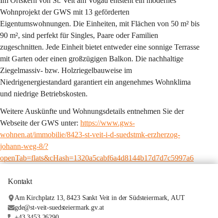
Im Ortskern von St. Veit am Vogau entsteht ein modernes 
Wohnprojekt der GWS mit 13 geförderten 
Eigentumswohnungen. Die Einheiten, mit Flächen von 50 m² bis 
90 m², sind perfekt für Singles, Paare oder Familien 
zugeschnitten. Jede Einheit bietet entweder eine sonnige Terrasse 
mit Garten oder einen großzügigen Balkon. Die nachhaltige 
Ziegelmassiv- bzw. Holzriegelbauweise im 
Niedrigenergiestandard garantiert ein angenehmes Wohnklima 
und niedrige Betriebskosten.
Weitere Auskünfte und Wohnungsdetails entnehmen Sie der 
Webseite der GWS unter: 
https://www.gws-
wohnen.at/immobilie/8423-st-veit-i-d-suedstmk-erzherzog-
johann-weg-8/?
openTab=flats&cHash=1320a5cabf6a4d8144b17d7d7c5997a6
Kontakt
Am Kirchplatz 13, 8423 Sankt Veit in der Südsteiermark, AUT
gde@st-veit-suedsteiermark.gv.at
+43 3453 26290