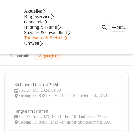
Dorfgemeinschaft Siebing
Aktuelles
Bürgerservice
@dorfgemeinschaft-siebing
Gemeinde
Verein
Bildung & Kultur
Menü
Soziales & Gesundheit
In CITIES öffnen
Tourismus & Freizeit
Umwelt
Kommende
Vergangene
Siebinger Dorffest 2024
26
So., 26. Mai 2024, 09:00
MAI
Siebing 53, 8481 St. Veit in der Südsteiermark, AUT
Singen im Grünen
17
Sa., 17. Juni 2023, 15:00 - Fr., 16. Juni 2023, 22:00
JUN
Siebing 53, 8481 Sankt Veit in der Südsteiermark, AUT