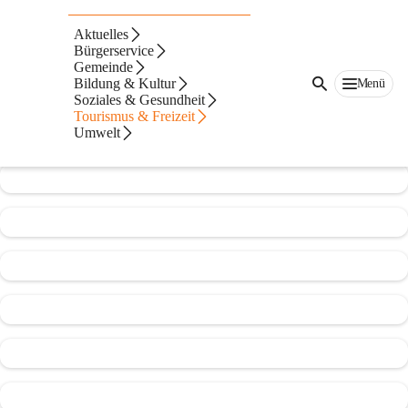
Ortsmusikkapelle St. Nikolai ob
Aktuelles
Draßling
Bürgerservice
Gemeinde
@ortsmusikkapelle-st-nikolai-ob-drassling
Bildung & Kultur
Menü
Musikverein
Soziales & Gesundheit
Tourismus & Freizeit
Umwelt
In CITIES öffnen