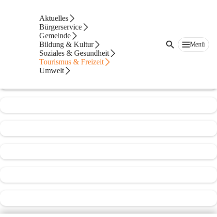
SG Seibersdorf
Aktuelles
Bürgerservice
@sg-seibersdorf
Gemeinde
Fußballverein
Bildung & Kultur
Menü
Soziales & Gesundheit
In CITIES öffnen
Tourismus & Freizeit
Umwelt