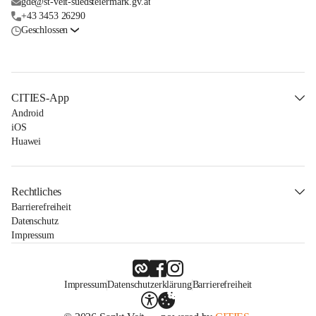
gde@st-veit-suedsteiermark.gv.at
+43 3453 26290
Geschlossen
CITIES-App
Android
iOS
Huawei
Rechtliches
Barrierefreiheit
Datenschutz
Impressum
Impressum
Datenschutzerklärung
Barrierefreiheit