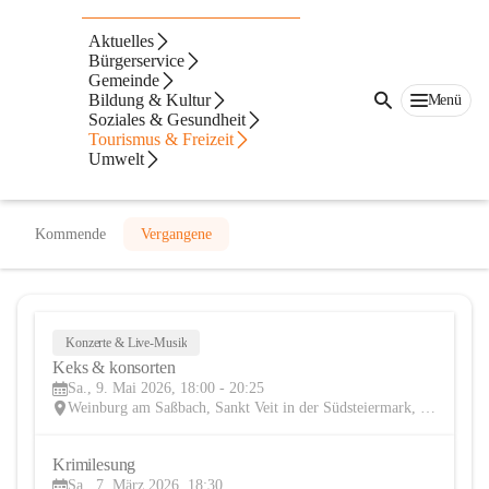
Kulturverein Bühne Weinburg am
Aktuelles
Saßbach
Bürgerservice
Gemeinde
@kulturverein-buhne-weinburg-am-sassbach
Bildung & Kultur
Menü
Kulturverein
Soziales & Gesundheit
Tourismus & Freizeit
Umwelt
In CITIES öffnen
Kommende
Vergangene
Konzerte & Live-Musik
9
Keks & konsorten 
MAI
Sa., 9. Mai 2026, 18:00 - 20:25
Weinburg am Saßbach, Sankt Veit in der Südsteiermark, Leibnitz, Steiermark, AUT
Krimilesung
7
Sa., 7. März 2026, 18:30