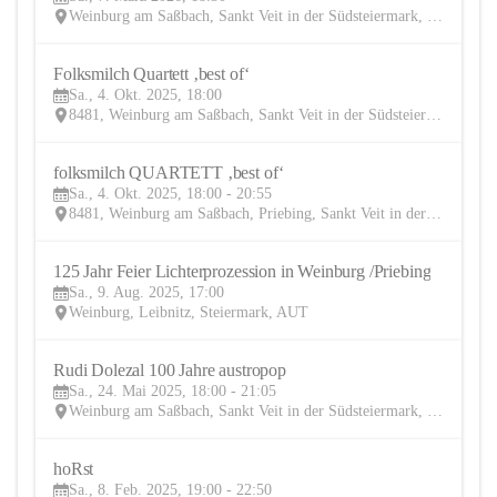
MÄR
Weinburg am Saßbach, Sankt Veit in der Südsteiermark, Leibnitz, Steiermark, AUT
Folksmilch Quartett ‚best of‘ 
4
Sa., 4. Okt. 2025, 18:00
OKT
8481, Weinburg am Saßbach, Sankt Veit in der Südsteiermark, Leibnitz, Steiermark, AUT
folksmilch QUARTETT ‚best of‘
4
Sa., 4. Okt. 2025, 18:00 - 20:55
OKT
8481, Weinburg am Saßbach, Priebing, Sankt Veit in der Südsteiermark, Leibnitz, Steiermark, AUT
125 Jahr Feier Lichterprozession in Weinburg /Priebing
9
Sa., 9. Aug. 2025, 17:00
AUG
Weinburg, Leibnitz, Steiermark, AUT
Rudi Dolezal 100 Jahre austropop
24
Sa., 24. Mai 2025, 18:00 - 21:05
MAI
Weinburg am Saßbach, Sankt Veit in der Südsteiermark, Leibnitz, Steiermark, AUT
hoRst
8
Sa., 8. Feb. 2025, 19:00 - 22:50
FEB