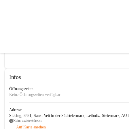
Landjugend Mettersdorf-Siebing
@landjugend-mettersdorf-siebing
Landjugend
In CITIES öffnen
Infos
Öffnungszeiten
Keine Öffnungszeiten verfügbar
Adresse
Siebing, 8481, Sankt Veit in der Südsteiermark, Leibnitz, Steiermark, AU
Keine exakte Adresse
Auf Karte ansehen