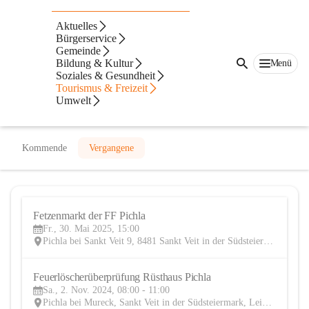
Freiwillige Feuerwehr Pichla bei St.
Aktuelles
Veit
Bürgerservice
Gemeinde
@freiwillige-feuerwehr-pichla-bei-st-veit
Bildung & Kultur
Menü
Feuerwehr
Soziales & Gesundheit
Tourismus & Freizeit
Umwelt
In CITIES öffnen
Kommende
Vergangene
Fetzenmarkt der FF Pichla
30
Fr., 30. Mai 2025, 15:00
MAI
Pichla bei Sankt Veit 9, 8481 Sankt Veit in der Südsteiermark, AUT
Feuerlöscherüberprüfung Rüsthaus Pichla
2
Sa., 2. Nov. 2024, 08:00 - 11:00
NOV
Pichla bei Mureck, Sankt Veit in der Südsteiermark, Leibnitz, Steiermark, AUT