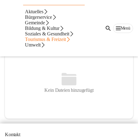
1. FC Saßtal
Aktuelles
Bürgerservice
@1-fc-sasstal-sankt-veit-in-der-sudsteiermark
Gemeinde
Fußballverein
Bildung & Kultur
Menü
Soziales & Gesundheit
In CITIES öffnen
Tourismus & Freizeit
Umwelt
Kein Dateien hinzugefügt
Kontakt