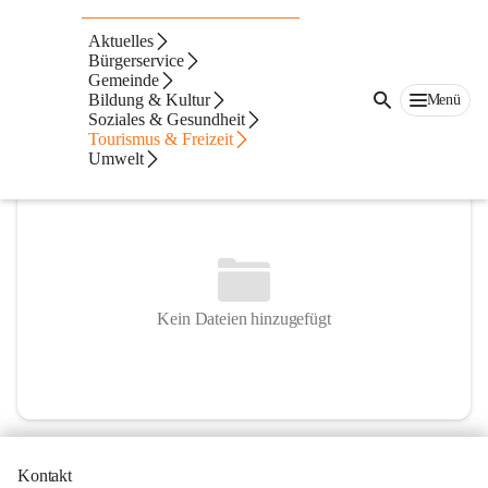
Musikverein Saßtal-Siebing
Aktuelles
Bürgerservice
@musikverein-sasstal-siebing
Gemeinde
Musikverein
Bildung & Kultur
Menü
Soziales & Gesundheit
In CITIES öffnen
Tourismus & Freizeit
Umwelt
Kein Dateien hinzugefügt
Kontakt