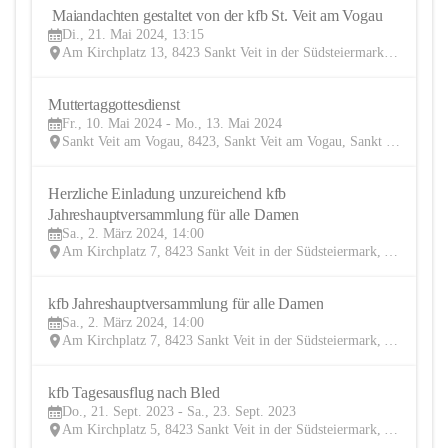
 Maiandachten gestaltet von der kfb St. Veit am Vogau
21
Di., 21. Mai 2024, 13:15
MAI
Am Kirchplatz 13, 8423 Sankt Veit in der Südsteiermark, AUT
Muttertaggottesdienst 
10
Fr., 10. Mai 2024 - Mo., 13. Mai 2024
MAI
Sankt Veit am Vogau, 8423, Sankt Veit am Vogau, Sankt Veit in der Südsteiermark, Leibnitz, Steiermark, AUT
Herzliche Einladung unzureichend kfb 
2
Jahreshauptversammlung für alle Damen 
MÄR
Sa., 2. März 2024, 14:00
Am Kirchplatz 7, 8423 Sankt Veit in der Südsteiermark, AUT
kfb Jahreshauptversammlung für alle Damen
2
Sa., 2. März 2024, 14:00
MÄR
Am Kirchplatz 7, 8423 Sankt Veit in der Südsteiermark, AUT
kfb Tagesausflug nach Bled
21
Do., 21. Sept. 2023 - Sa., 23. Sept. 2023
SEP
Am Kirchplatz 5, 8423 Sankt Veit in der Südsteiermark, AUT