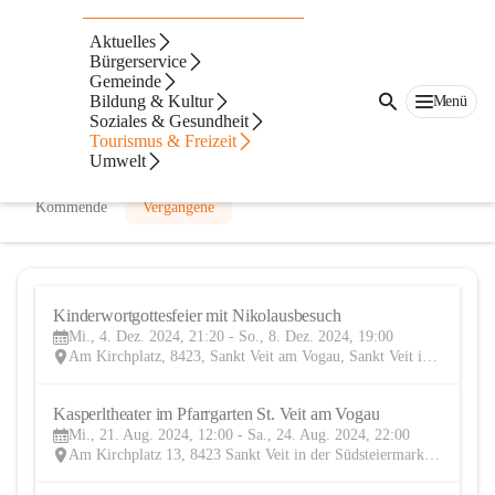
kfb St. Veit am Vogau
Aktuelles
Bürgerservice
@kfb-st-veit-am-vogau
Gemeinde
Pfarre, Verein
Bildung & Kultur
Menü
Soziales & Gesundheit
In CITIES öffnen
Tourismus & Freizeit
Umwelt
Kommende
Vergangene
Kinderwortgottesfeier mit Nikolausbesuch
4
Mi., 4. Dez. 2024, 21:20 - So., 8. Dez. 2024, 19:00
DEZ
Am Kirchplatz, 8423, Sankt Veit am Vogau, Sankt Veit in der Südsteiermark, Leibnitz, Steiermark, AUT
Kasperltheater im Pfarrgarten St. Veit am Vogau
21
Mi., 21. Aug. 2024, 12:00 - Sa., 24. Aug. 2024, 22:00
AUG
Am Kirchplatz 13, 8423 Sankt Veit in der Südsteiermark, AUT