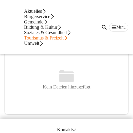
Katholische Männerbewegung
Aktuelles
Bürgerservice
@katholische-mannerbewegung
Gemeinde
Pfarre, Verein
Bildung & Kultur
Menü
Soziales & Gesundheit
In CITIES öffnen
Tourismus & Freizeit
Umwelt
Kein Dateien hinzugefügt
Kontakt