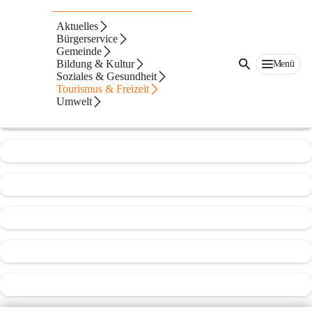
Freiwillige Feuerwehr Leitersdorf
Aktuelles
Bürgerservice
@freiwillige-feuerwehr-leitersdorfsankt-veit-in-der-sudsteiermark
Gemeinde
Feuerwehr
Bildung & Kultur
Menü
Soziales & Gesundheit
In CITIES öffnen
Tourismus & Freizeit
Umwelt