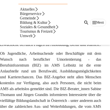
BIZ Leibnitz
Aktuelles
Bürgerservice
MIT DEM BIZ BERUFSINFOZENTRUM DES 
Gemeinde
AMS LEIBNITZ GEHT'S #WEITER
Bildung & Kultur
Menü
Soziales & Gesundheit
Tourismus & Freizeit
Gut beraten
Umwelt
Das BIZ-Team des AMS Leibnitz unterstützt Jugendliche und 
Erwachsene bei allen Fragen zu Ausbildung, Beruf und Karriere. 
Ob Jugendliche, Arbeitsuchende oder Beschäftigte mit dem 
Wunsch nach beruflicher Umorientierung - das 
Berufsinfozentrum (BIZ) im AMS Leibnitz ist die erste 
Anlaufstelle rund um Berufswahl, Ausbildungsmöglichkeiten 
und Karrierechancen. Das BIZ-Angebot steht allen Menschen 
kostenlos zur Verfügung, also auch Personen, die nicht beim 
AMS als arbeitslos gemeldet sind. Die BIZ-Berater_innen Sabine 
Thomann und Jürgen Grandits informieren Interessierte über die 
vielfältige Bildungslandschaft in Österreich - unter anderem auch 
über die zahlreichen Aus- und Weiterbildungen, die vom AMS 