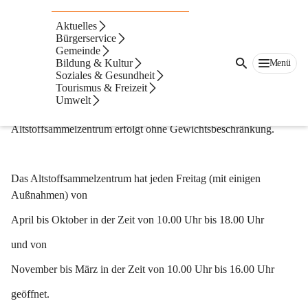
Altstoffsammelzentru
Aktuelles
Bürgerservice
m
Gemeinde
Bildung & Kultur
Menü
Soziales & Gesundheit
Die Entsorgung von Sperrmüll ist im gemeinsamen 
Tourismus & Freizeit
Altstoffsammelzentrum in St. Nikolai ob Draßling, Hochfeld 231 
Umwelt
(siehe Anfahrtsplan) vorzunehmen. Die Entsorgung im 
Altstoffsammelzentrum erfolgt ohne Gewichtsbeschränkung.
Das Altstoffsammelzentrum hat
 jeden Freitag 
(mit einigen 
Außnahmen)
von
April bis Oktober in der Zeit von 10.00 Uhr bis 18.00 Uhr
und von
November bis März in der Zeit von 10.00 Uhr bis 16.00 Uhr
geöffnet.