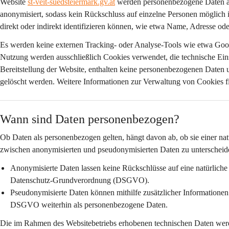
Website 
st-veit-suedsteiermark.gv.at
 werden personenbezogene Daten 
anonymisiert
, sodass kein Rückschluss auf einzelne Personen möglich i
direkt oder indirekt identifizieren können, wie etwa Name, Adresse ode
Es werden 
keine externen Tracking- oder Analyse-Tools
 wie etwa Goog
Nutzung werden ausschließlich Cookies verwendet, die 
technische Ein
Bereitstellung der Website, enthalten keine personenbezogenen Daten 
gelöscht werden. Weitere Informationen zur Verwaltung von Cookies fi
Wann sind Daten personenbezogen?
Ob Daten als personenbezogen gelten, hängt davon ab, ob sie einer nat
zwischen anonymisierten und pseudonymisierten Daten zu unterscheid
Anonymisierte Daten
 lassen keine Rückschlüsse auf eine natürlich
Datenschutz-Grundverordnung (DSGVO).
Pseudonymisierte Daten
 können mithilfe zusätzlicher Informatione
DSGVO weiterhin als personenbezogene Daten.
Die im Rahmen des Websitebetriebs erhobenen technischen Daten wer