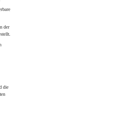
 
erbare 
n der 
tellt.
n 
d die 
ten 
 