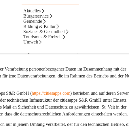
Aktuelles
r Website
Bürgerservice
Gemeinde
Bildung & Kultur
Soziales & Gesundheit
Tourismus & Freizeit
uliche Umgang mit personenbezogenen Daten sind St. Veit in der 
Umwelt
erarbeitet personenbezogene Daten ausschließlich im Einklang mit den 
technische und organisatorische Maßnahmen, um den Schutz dieser Date
der Verarbeitung personenbezogener Daten im Zusammenhang mit der 
h
 für jene Datenverarbeitungen, die im Rahmen des Betriebs und der N
esapps S&R GmbH (
https://citiesapps.com
) betrieben und auf deren Server
 der technischen Infrastruktur der citiesapps S&R GmbH unter Einsatz 
 Maß an Sicherheit und Datenschutz zu gewährleisten. St. Veit in der 
er, dass die datenschutzrechtlichen Anforderungen eingehalten werden.
 nur in jenem Umfang verarbeitet, der für den technischen Betrieb, di