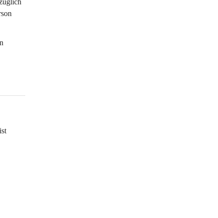
züglich 
rson 
n 
 
st 