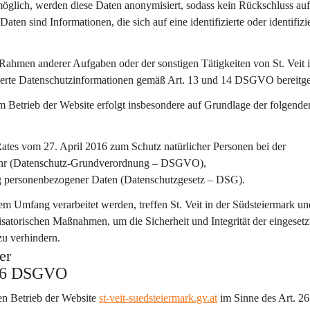
t möglich, werden diese Daten anonymisiert, sodass kein Rückschluss auf
en sind Informationen, die sich auf eine identifizierte oder identifizi
 Rahmen anderer Aufgaben oder der sonstigen Tätigkeiten von St. Veit i
derte Datenschutzinformationen gemäß Art. 13 und 14 DSGVO bereitges
etrieb der Website erfolgt insbesondere auf Grundlage der folgende
tes vom 27. April 2016 zum Schutz natürlicher Personen bei der 
kehr (Datenschutz-Grundverordnung – DSGVO),
ng personenbezogener Daten (Datenschutzgesetz – DSG).
 Umfang verarbeitet werden, treffen St. Veit in der Südsteiermark un
atorischen Maßnahmen, um die Sicherheit und Integrität der eingesetz
zu verhindern.
er
 26 DSGVO
den Betrieb der Website 
st-veit-suedsteiermark.gv.at
 im Sinne des Art. 26