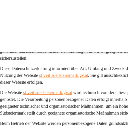
Datenschutzerklärung de
1. Präambel
Der Schutz der Privatsphäre sowie der verantwortungsvolle und vertra
Südsteiermark ein wichtiges Anliegen. St. Veit in der Südsteiermark v
geltenden datenschutzrechtlichen Bestimmungen und trifft geeignete 
sicherzustellen.
Diese Datenschutzerklärung informiert über Art, Umfang und Zweck 
Nutzung der Website 
st-veit-suedsteiermark.gv.at
. Sie gilt 
ausschließlic
dieser Website erfolgen.
Die Website 
st-veit-suedsteiermark.gv.at
 wird technisch von der citi
gehostet. Die Verarbeitung personenbezogener Daten erfolgt innerhalb
geeigneter technischer und organisatorischer Maßnahmen, um ein hohes
Südsteiermark stellt durch geeignete organisatorische Maßnahmen sich
Beim Betrieb der Website werden personenbezogene Daten grundsätzlich